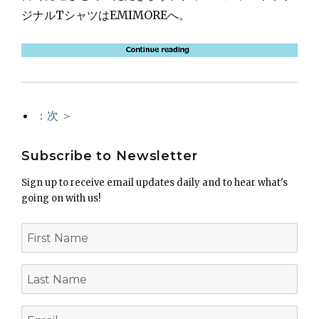
ジナルTシャツはEMIMOREへ。
：次 ＞
Subscribe to Newsletter
Sign up to receive email updates daily and to hear what's
going on with us!
First
Name
Last
Name
Email